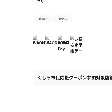
下さい。
#時計
#宝石
くしろ市民応援クーポン参加対象店