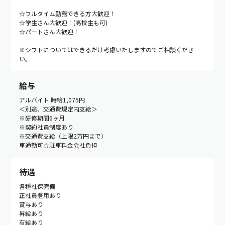
☆フルタイム勤務できる方大歓迎！
☆学生さん大歓迎！(高校生も可)
☆パートさん大歓迎！
※シフトについてはできるだけ考慮いたしますのでご相談くださ
い。
給与
アルバイト 時給1,075円
＜別途、交通費規定内支給＞
※研修期間6ヶ月
※契約社員制度あり
※交通費支給（上限2万円まで）
車通勤可☆駐車料金会社負担
待遇
各種社保完備
正社員登用あり
賞与あり
昇給あり
有給あり