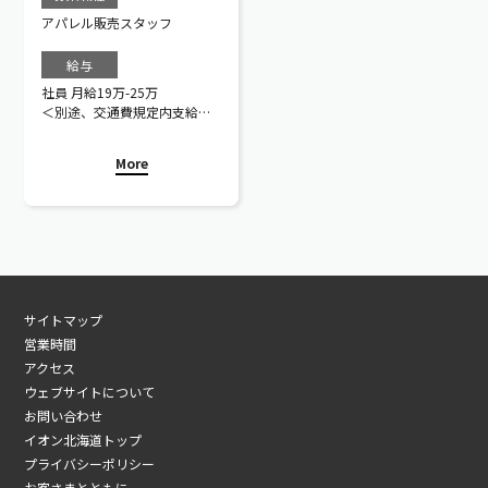
アパレル販売スタッフ
給与
社員 月給19万-25万
＜別途、交通費規定内支給＞
※研修期間6ヶ月
※契約社員制度あり
More
※交通費支給（上限2万円ま
で）
車通勤可☆駐車料金会社負担
サイトマップ
営業時間
アクセス
ウェブサイトについて
お問い合わせ
イオン北海道トップ
プライバシーポリシー
お客さまとともに