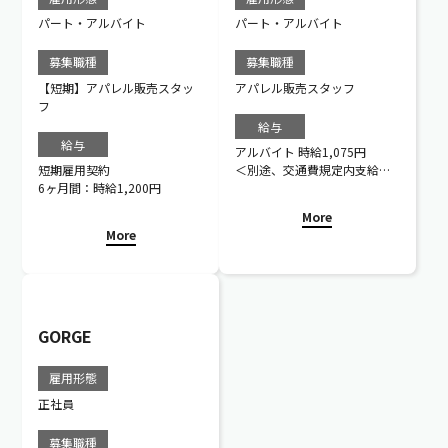
パート・アルバイト
パート・アルバイト
募集職種
募集職種
【短期】アパレル販売スタッ
アパレル販売スタッフ
フ
給与
給与
アルバイト 時給1,075円
短期雇用契約
＜別途、交通費規定内支給＞
6ヶ月間：時給1,200円
※研修期間6ヶ月
※契約社員制度あり
More
※交通費支給（上限2万円ま
More
で）
車通勤可☆駐車料金会社負担
GORGE
雇用形態
正社員
募集職種